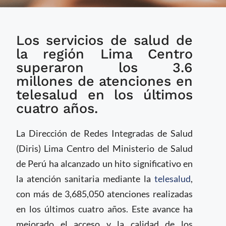
Más de 3.6 millones de
Los servicios de salud de
atenciones por
telemedicina en Lima,
la región Lima Centro
Perú los últimos
superaron los 3.6
cuatro años
millones de atenciones en
telesalud en los últimos
cuatro años.
La Dirección de Redes Integradas de Salud
(Diris) Lima Centro del Ministerio de Salud
de Perú ha alcanzado un hito significativo en
la atención sanitaria mediante la
telesalud
,
con más de 3,685,050 atenciones realizadas
en los últimos cuatro años. Este avance ha
mejorado el acceso y la calidad de los