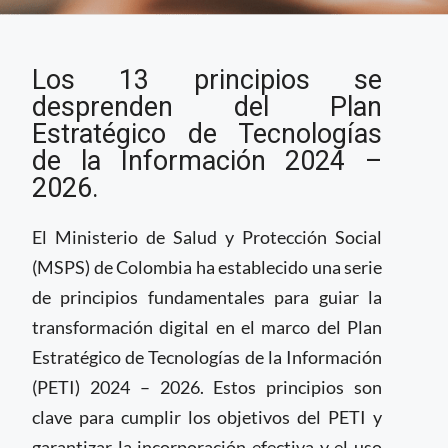
Los 13 principios de la
Los 13 principios se
transformación digital
de la salud en
desprenden del Plan
Colombia
Estratégico de Tecnologías
de la Información 2024 –
2026.
El Ministerio de Salud y Protección Social
(MSPS) de Colombia ha establecido una serie
de principios fundamentales para guiar la
transformación digital en el marco del Plan
Estratégico de Tecnologías de la Información
(PETI) 2024 – 2026. Estos principios son
clave para cumplir los objetivos del PETI y
garantizar la incorporación efectiva y el uso