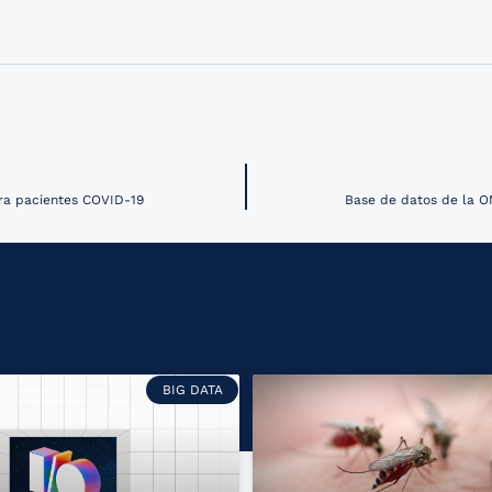
para pacientes COVID-19
Base de datos de la O
BIG DATA