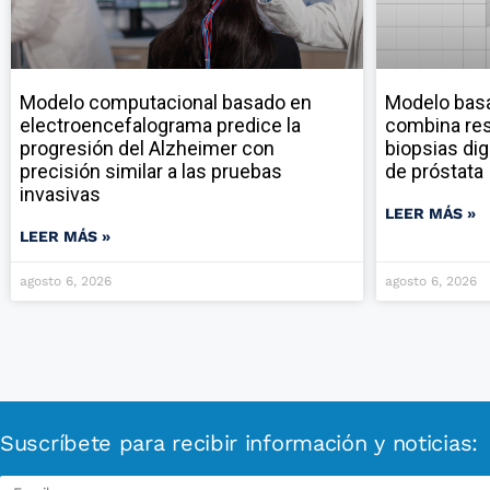
Modelo computacional basado en
Modelo ba
electroencefalograma predice la
combina res
progresión del Alzheimer con
biopsias dig
precisión similar a las pruebas
de próstata
invasivas
LEER MÁS »
LEER MÁS »
agosto 6, 2026
agosto 6, 2026
Suscríbete para recibir información y noticias: