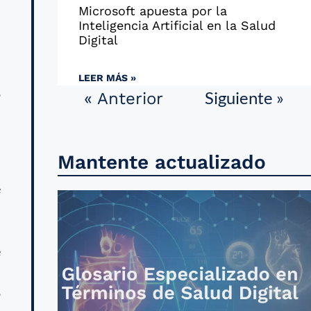
Microsoft apuesta por la
s
Inteligencia Artificial en la Salud
l
Digital
LEER MÁS »
o
Siguiente »
« Anterior
n
Mantente actualizado
e
n
l
e
.
o