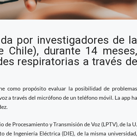
s desarrollaron app
ada por investigadores de l
encia Artificial para
e Chile), durante 14 meses
piratorios
es respiratorias a través d
ene como propósito evaluar la posibilidad de problema
voz a través del micrófono de un teléfono móvil. La app h
dez.
io de Procesamiento y Transmisión de Voz (LPTV), de la U
 de Ingeniería Eléctrica (DIE), de la misma universidad