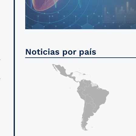
s
l
Noticias por país
y
a
e
a
a
s