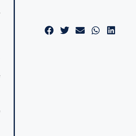
y
a
l
e
d
e