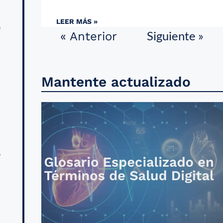
n
LEER MÁS »
e
Siguiente »
« Anterior
a
n
n
Mantente actualizado
a
n
y
n
: