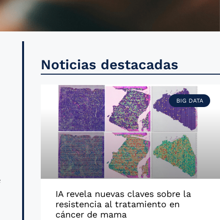
e
Noticias destacadas
BIG DATA
l
l
s
e
IA revela nuevas claves sobre la
resistencia al tratamiento en
cáncer de mama