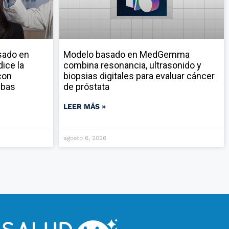
sado en
Modelo basado en MedGemma
ice la
combina resonancia, ultrasonido y
con
biopsias digitales para evaluar cáncer
ebas
de próstata
LEER MÁS »
agosto 6, 2026