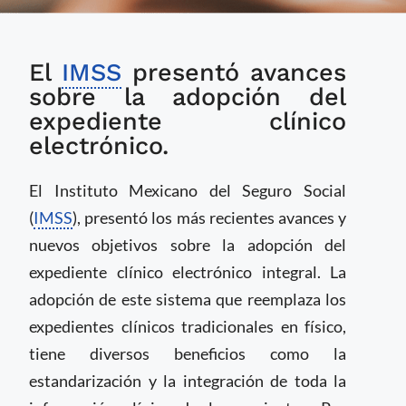
IMSS ha emitido más
El
IMSS
presentó avances
de 53 millones de
expedientes clínicos
sobre la adopción del
electrónicos
expediente clínico
electrónico.
El Instituto Mexicano del Seguro Social
(
IMSS
), presentó los más recientes avances y
nuevos objetivos sobre la adopción del
expediente clínico electrónico integral. La
adopción de este sistema que reemplaza los
expedientes clínicos tradicionales en físico,
tiene diversos beneficios como la
estandarización y la integración de toda la