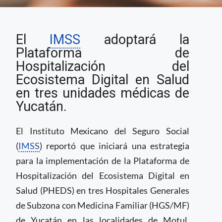
IMSS adopta
El
IMSS
adoptará la
ecosistema digital en
hospitales de Yucatán
Plataforma de
Hospitalización del
Ecosistema Digital en Salud
en tres unidades médicas de
Yucatán.
El Instituto Mexicano del Seguro Social
(
IMSS
) reportó que iniciará una estrategia
para la implementación de la Plataforma de
Hospitalización del Ecosistema Digital en
Salud (PHEDS) en tres Hospitales Generales
de Subzona con Medicina Familiar (HGS/MF)
de Yucatán en las localidades de Motul,