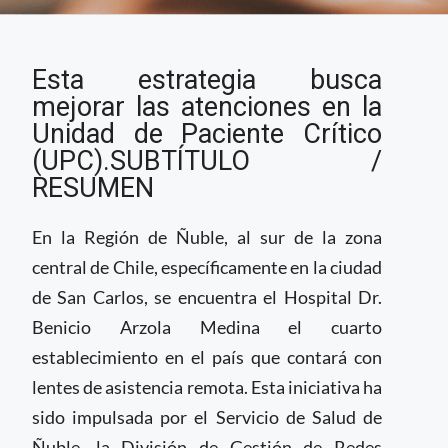
Hospital en Chile
Esta estrategia busca
adquiere lentes de
asistencia remota
mejorar las atenciones en la
para realizar
Unidad de Paciente Crítico
interconsultas
(UPC).SUBTÍTULO /
RESUMEN
En la Región de Ñuble, al sur de la zona
central de Chile, específicamente en la ciudad
de San Carlos, se encuentra el Hospital Dr.
Benicio Arzola Medina el cuarto
establecimiento en el país que contará con
lentes de asistencia remota. Esta iniciativa ha
sido impulsada por el Servicio de Salud de
Ñuble, la División de Gestión de Redes