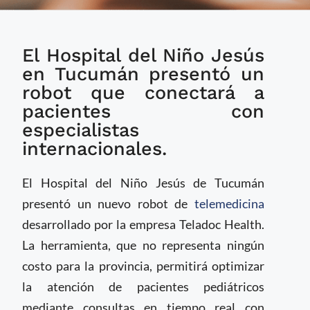
Hospital en Argentina
El Hospital del Niño Jesús
incorpora robot de
telemedicina para
en Tucumán presentó un
fortalecer atención
robot que conectará a
pediátrica
pacientes con
especialistas
internacionales.
El Hospital del Niño Jesús de Tucumán
presentó un nuevo robot de
telemedicina
desarrollado por la empresa Teladoc Health.
La herramienta, que no representa ningún
costo para la provincia, permitirá optimizar
la atención de pacientes pediátricos
mediante consultas en tiempo real con