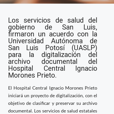
Hospital Central de
Los servicios de salud del
San Luis Potosí inicia
proceso de
gobierno de San Luis,
digitalización
firmaron un acuerdo con la
Universidad Autónoma de
San Luis Potosí (UASLP)
para la digitalización del
archivo documental del
Hospital Central Ignacio
Morones Prieto.
El Hospital Central Ignacio Morones Prieto
iniciará un proyecto de digitalización, con el
objetivo de clasificar y preservar su archivo
documental. Los servicios de salud estatales