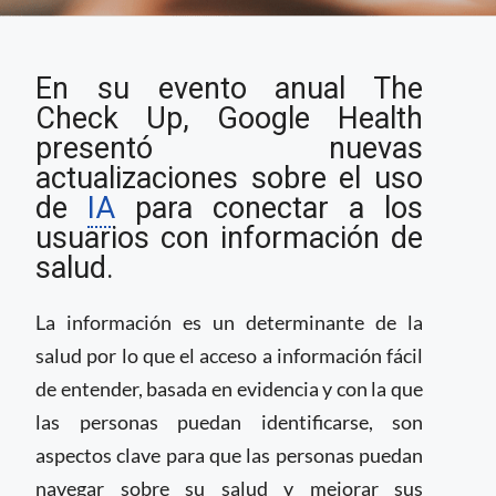
Google Health
En su evento anual The
presenta nuevos
avances en IA durante
Check Up, Google Health
evento The Check Up
presentó nuevas
actualizaciones sobre el uso
de
IA
para conectar a los
usuarios con información de
salud.
La información es un determinante de la
salud por lo que el acceso a información fácil
de entender, basada en evidencia y con la que
las personas puedan identificarse, son
aspectos clave para que las personas puedan
navegar sobre su salud y mejorar sus