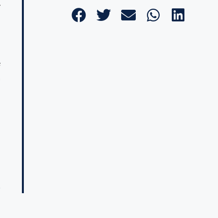
y
s
e
a
: