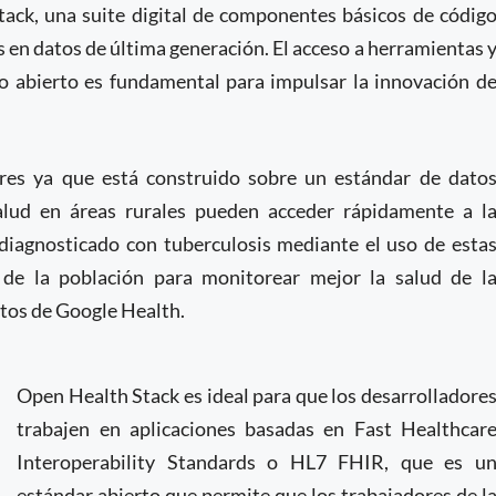
ack, una suite digital de componentes básicos de códig
 en datos de última generación. El acceso a herramientas 
go abierto es fundamental para impulsar la innovación d
dores ya que está construido sobre un estándar de dato
salud en áreas rurales pueden acceder rápidamente a l
diagnosticado con tuberculosis mediante el uso de esta
 de la población para monitorear mejor la salud de l
tos de Google Health.
Open Health Stack es ideal para que los desarrolladore
trabajen en aplicaciones basadas en Fast Healthcar
Interoperability Standards o HL7 FHIR, que es u
estándar abierto que permite que los trabajadores de l