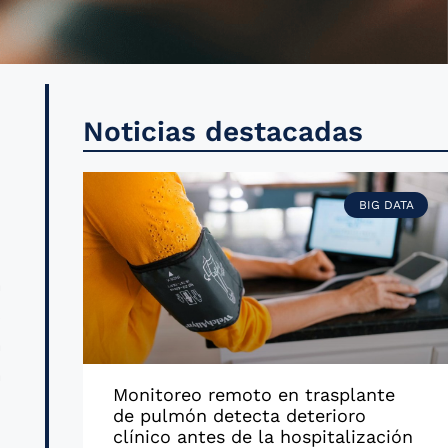
,
Noticias destacadas
s
BIG DATA
l
a
s
a
a
Monitoreo remoto en trasplante
de pulmón detecta deterioro
clínico antes de la hospitalización