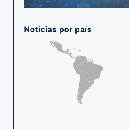
a
e
R
Noticias por país
s
e
e
a
a