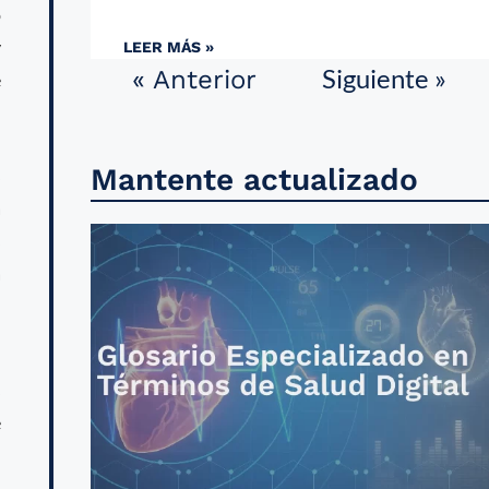
o
y
LEER MÁS »
Siguiente »
« Anterior
e
Mantente actualizado
s
a
s
a
s
e
n
a