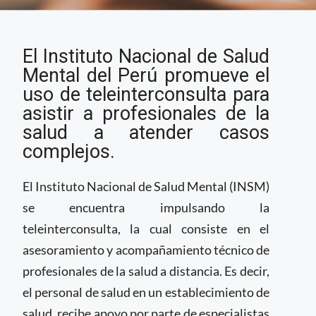
Gobierno de Perú
El Instituto Nacional de Salud
impulsa
teleinterconsulta para
Mental del Perú promueve el
casos complejos
uso de teleinterconsulta para
asistir a profesionales de la
salud a atender casos
complejos.
El Instituto Nacional de Salud Mental (INSM)
se encuentra impulsando la
teleinterconsulta, la cual consiste en el
asesoramiento y acompañamiento técnico de
profesionales de la salud a distancia. Es decir,
el personal de salud en un establecimiento de
salud, recibe apoyo por parte de especialistas