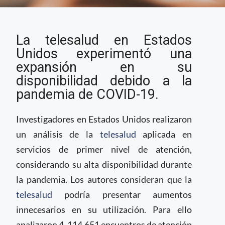
El impacto de la
La telesalud en Estados
disponibilidad de la
telesalud en el primer
Unidos experimentó una
nivel de atención
expansión en su
disponibilidad debido a la
pandemia de COVID-19.
Investigadores en Estados Unidos realizaron
un análisis de la
telesalud
aplicada en
servicios de primer nivel de atención,
considerando su alta disponibilidad durante
la pandemia. Los autores consideran que la
telesalud
podría presentar aumentos
innecesarios en su utilización. Para ello
analizaron 4, 114,651 encuentros de atención