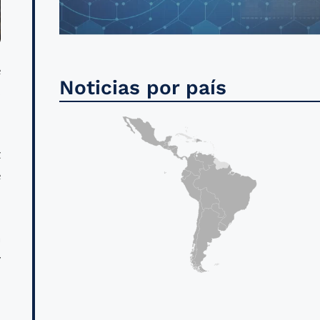
e
Noticias por país
s
z
e
a
y