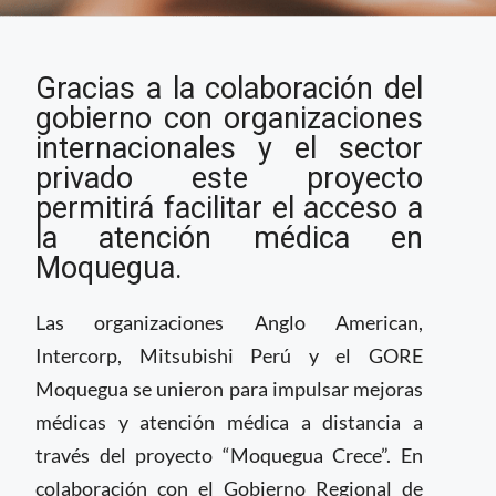
Comienzan en Perú
Gracias a la colaboración del
nuevo proyecto piloto
de telemedicina en
gobierno con organizaciones
zona rural
internacionales y el sector
privado este proyecto
permitirá facilitar el acceso a
la atención médica en
Moquegua.
Las organizaciones Anglo American,
Intercorp, Mitsubishi Perú y el GORE
Moquegua se unieron para impulsar mejoras
médicas y atención médica a distancia a
través del proyecto “Moquegua Crece”. En
colaboración con el Gobierno Regional de