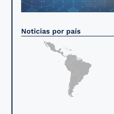
s
Noticias por país
l
d
a
a
a
l
n