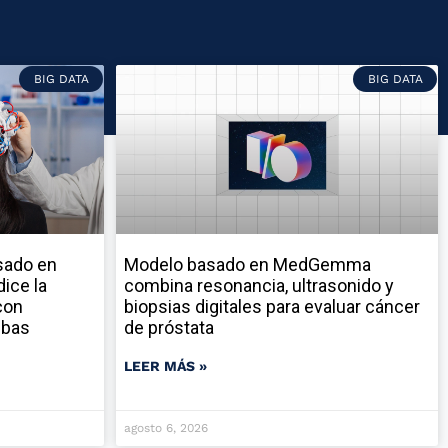
BIG DATA
BIG DATA
sado en
Modelo basado en MedGemma
ice la
combina resonancia, ultrasonido y
con
biopsias digitales para evaluar cáncer
ebas
de próstata
LEER MÁS »
agosto 6, 2026