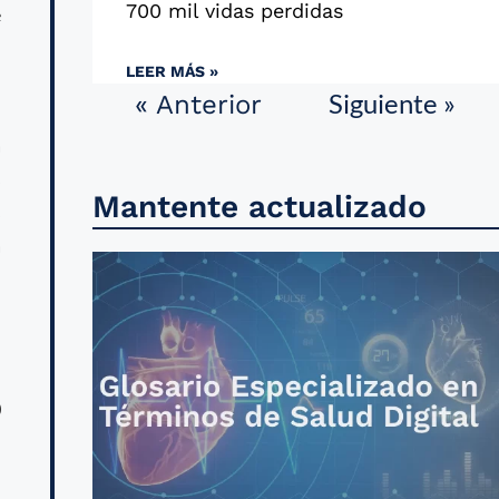
700 mil vidas perdidas
e
LEER MÁS »
Siguiente »
« Anterior
i
a
s
Mantente actualizado
s
a
l
0
l
l