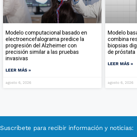
Modelo computacional basado en
Modelo ba
electroencefalograma predice la
combina res
progresión del Alzheimer con
biopsias dig
precisión similar a las pruebas
de próstata
invasivas
LEER MÁS »
LEER MÁS »
agosto 6, 2026
agosto 6, 2026
Suscríbete para recibir información y noticias: