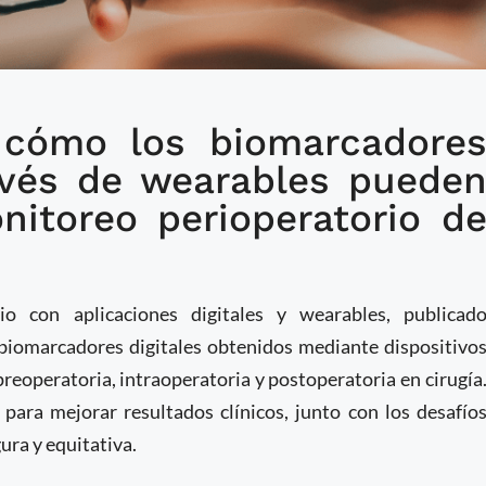
 cómo los biomarcadore
s: Los wearables están
ravés de wearables puede
ado antes y después de
nitoreo perioperatorio d
io con aplicaciones digitales y wearables, publicad
 biomarcadores digitales obtenidos mediante dispositivo
reoperatoria, intraoperatoria y postoperatoria en cirugía
 para mejorar resultados clínicos, junto con los desafío
ura y equitativa.