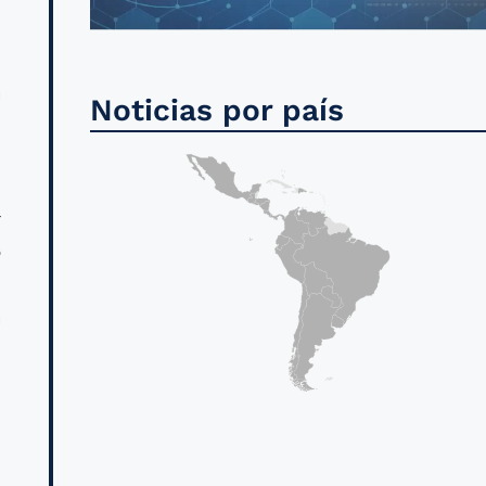
s
a
Noticias por país
n
r
o
n
a
n