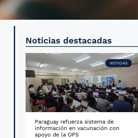
s
Noticias destacadas
n
e
NOTICIAS
o
s
.
s
Paraguay refuerza sistema de
información en vacunación con
apoyo de la OPS