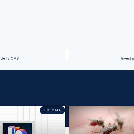
H de la OMS
Investi
BIG DATA