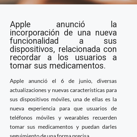
Apple añade nueva
Apple anunció la
función a sus
dispositivos para dar
incorporación de una nueva
seguimiento a
funcionalidad a sus
medicación
dispositivos, relacionada con
recordar a los usuarios a
tomar sus medicamentos.
Apple anunció el 6 de junio, diversas
actualizaciones y nuevas características para
sus dispositivos móviles, una de ellas es la
nueva experiencia para que usuarios de
teléfonos móviles y wearables recuerden
tomar sus medicamentos y puedan darles
seguimiento de una forma precisa.