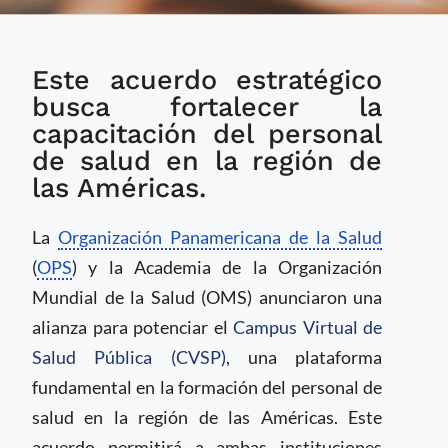
Academia de la OMS y
Este acuerdo estratégico
OPS colaboran para la
expansión del Campus
busca fortalecer la
Virtual de Salud
capacitación del personal
Pública
de salud en la región de
las Américas.
La
Organización Panamericana de la Salud
(
OPS
) y la Academia de la Organización
Mundial de la Salud (OMS) anunciaron una
alianza para potenciar el
Campus Virtual de
Salud Pública (CVSP)
, una plataforma
fundamental en la formación del personal de
salud en la región de las Américas. Este
acuerdo permitirá a ambas instituciones