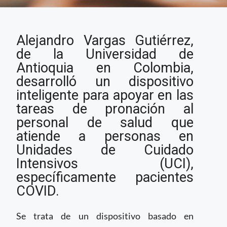
Crean en Colombia
Alejandro Vargas Gutiérrez,
dispositivo inteligente
para apoyar a
de la Universidad de
personal de salud en
Antioquia en Colombia,
UCI
desarrolló un dispositivo
inteligente para apoyar en las
tareas de pronación al
personal de salud que
atiende a personas en
Unidades de Cuidado
Intensivos (UCI),
específicamente pacientes
COVID.
Se trata de un dispositivo basado en