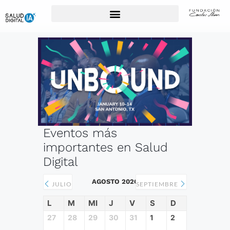
Para Profesionales de la Salud
Eventos más
importantes en Salud
Digital
AGOSTO 2026
JULIO
SEPTIEMBRE
L
M
MI
J
V
S
D
27
28
29
30
31
1
2