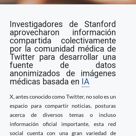
Usuarios utilizan
Investigadores de Stanford
Twitter para crear
herramienta de
aprovecharon información
análisis de imágenes
compartida colectivamente
médicas basada en IA
por la comunidad médica de
Twitter para desarrollar una
fuente de datos
anonimizados de imágenes
médicas basada en
IA
X, antes conocido como Twitter, no solo es un
espacio para compartir noticias, posturas
acerca de diversos temas o incluso
información oficial importante, esta red
social cuenta con una gran variedad de