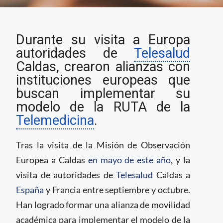
Telesalud Caldas,
Durante su visita a Europa
formó alianzas para la
implementación de su
autoridades de
Telesalud
modelo en Europa
Caldas, crearon alianzas con
instituciones europeas que
buscan implementar su
modelo de la RUTA de la
Telemedicina
.
Tras la visita de la Misión de Observación
Europea a Caldas
en mayo de este año
, y la
visita de autoridades de
Telesalud
Caldas a
España
y Francia entre septiembre y octubre.
Han logrado formar una alianza de movilidad
académica para implementar el modelo de la