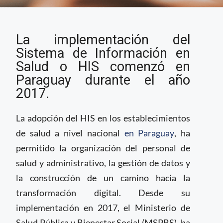
Sistema de
La implementación del
Información en Salud
se extiende a 161
Sistema de Información en
hospitales de
Salud o HIS comenzó en
Paraguay
Paraguay durante el año
2017.
La adopción del HIS en los establecimientos
de salud a nivel nacional
en Paraguay
, ha
permitido la organización del personal de
salud y administrativo, la gestión de datos y
la construcción de un camino hacia la
transformación digital. Desde su
implementación en 2017, el Ministerio de
Salud Pública y Bienestar Social (MSPBS), ha