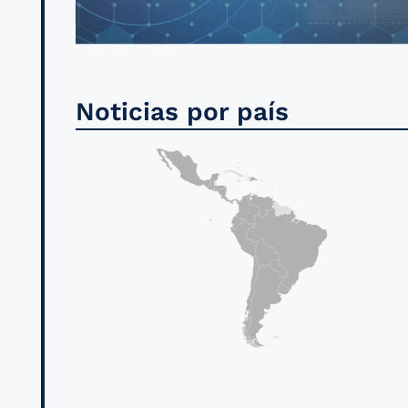
a
a
Noticias por país
d
,