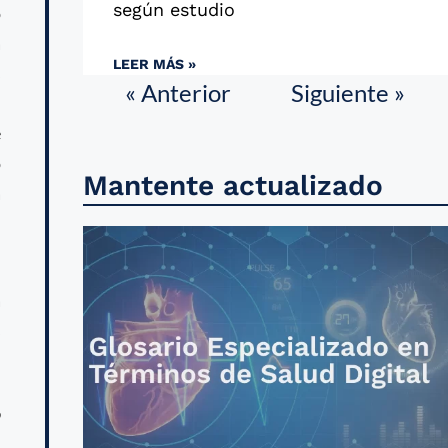
según estudio
o
a
LEER MÁS »
s
« Anterior
Siguiente »
d
e
o
Mantente actualizado
a
a
s
9