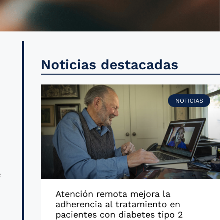
a
Noticias destacadas
e
d
NOTICIAS
n
l
e
Atención remota mejora la
adherencia al tratamiento en
pacientes con diabetes tipo 2