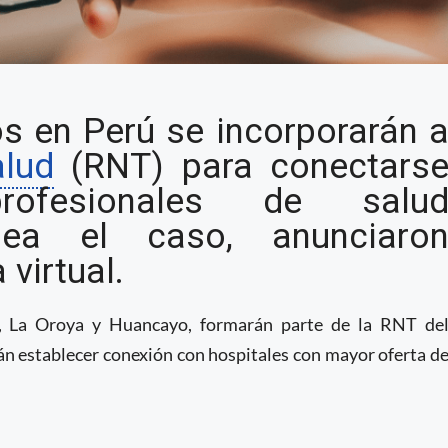
Perú ofrecerán atención
os en Perú se incorporarán 
ntros penitenciarios
alud
(RNT) para conectars
ofesionales de salu
sea el caso, anunciaro
virtual.
o, La Oroya y Huancayo, formarán parte de la RNT de
án establecer conexión con hospitales con mayor oferta d