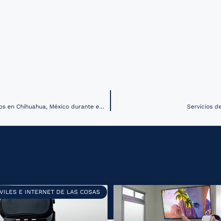
Especialistas afirman que la telemedicina tuvo un avance de diez años en Chihuahua, México durante el último año
Servicios d
VILES E INTERNET DE LAS COSAS