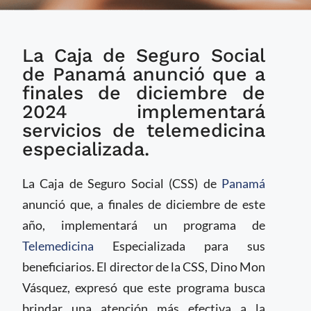
Seguro Social de
La Caja de Seguro Social
Panamá implementará
telemedicina
de Panamá anunció que a
especializada a finales
finales de diciembre de
de 2024
2024 implementará
servicios de telemedicina
especializada.
La Caja de Seguro Social (CSS) de
Panamá
anunció que, a finales de diciembre de este
año, implementará un programa de
Telemedicina
Especializada para sus
beneficiarios. El director de la CSS, Dino Mon
Vásquez, expresó que este programa busca
brindar una atención más efectiva a la