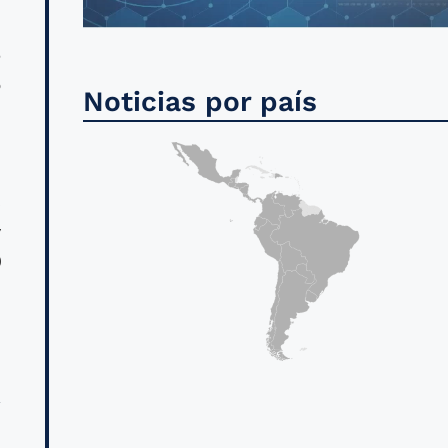
5
o
Noticias por país
l
s
y
0