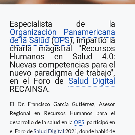
Recursos Humanos en
Especialista de la
salud y las
competencias para el
Organización Panamericana
nuevo paradigma de
de la Salud
(
OPS
), impartió la
trabajo
charla magistral "Recursos
Humanos en Salud 4.0:
Nuevas competencias para el
nuevo paradigma de trabajo",
en el Foro de
Salud Digital
RECAINSA.
El Dr. Francisco García Gutiérrez, Asesor
Regional en Recursos Humanos para el
desarrollo de la salud en la
OPS
, participó en
el Foro de
Salud Digital
2021, donde habló de