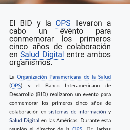
OPS y BID celebran
El BID y la
OPS
llevaron a
cinco años de
colaboración en Salud
cabo un evento para
Digital
conmemorar los primeros
cinco años de colaboración
en
Salud Digital
entre ambos
organismos.
La
Organización Panamericana de la Salud
(
OPS
) y el Banco Interamericano de
Desarrollo (BID) realizaron un evento para
conmemorar los primeros cinco años de
colaboración en
sistemas de información
y
Salud Digital
en las Américas. Durante esta
reunión el director de la
OPS
, Dr. Jarbas