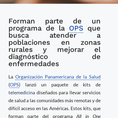
OPS lanza kits de
Forman parte de un
telemedicina para
llevar atención médica
programa de la
OPS
que
a zonas remotas de la
busca atender a
región
poblaciones en zonas
rurales y mejorar el
diagnóstico de
enfermedades
La
Organización Panamericana de la Salud
(
OPS
) lanzó un paquete de kits de
telemedicina
diseñados para llevar servicios
de salud a las comunidades más remotas y de
difícil acceso en las Américas. Estos kits, que
forman parte del programa
All in One