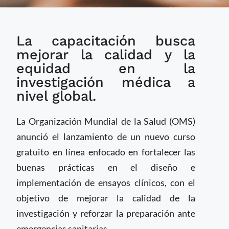
OMS lanza curso
La capacitación busca
gratuito en línea para
fortalecer las buenas
mejorar la calidad y la
prácticas en ensayos
equidad en la
clínicos
investigación médica a
nivel global.
La Organización Mundial de la Salud (OMS)
anunció el lanzamiento de un nuevo curso
gratuito en línea enfocado en fortalecer las
buenas prácticas en el diseño e
implementación de ensayos clínicos, con el
objetivo de mejorar la calidad de la
investigación y reforzar la preparación ante
emergencias sanitarias.