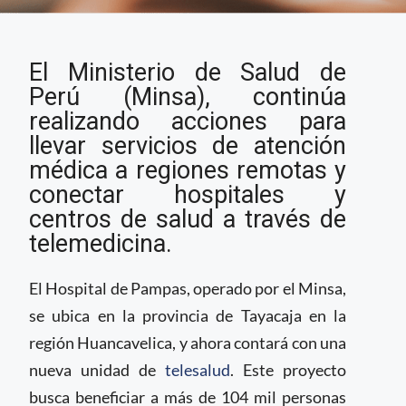
Ministerio de Salud en
El Ministerio de Salud de
Perú inauguró nueva
unidad de telesalud
Perú (Minsa), continúa
realizando acciones para
llevar servicios de atención
médica a regiones remotas y
conectar hospitales y
centros de salud a través de
telemedicina.
El Hospital de Pampas, operado por el Minsa,
se ubica en la provincia de Tayacaja en la
región Huancavelica, y ahora contará con una
nueva unidad de
telesalud
. Este proyecto
busca beneficiar a más de 104 mil personas