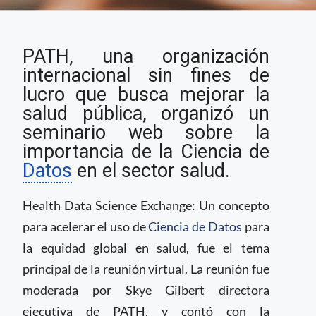
La ciencia de datos
PATH, una organización
para reducir la
desigualdad en salud
internacional sin fines de
lucro que busca mejorar la
salud pública, organizó un
seminario web sobre la
importancia de la Ciencia de
Datos
en el sector salud.
Health Data Science Exchange: Un concepto
para acelerar el uso de
Ciencia de Datos
para
la equidad global en salud, fue el tema
principal de la reunión virtual. La reunión fue
moderada por Skye Gilbert directora
ejecutiva de PATH, y contó con la