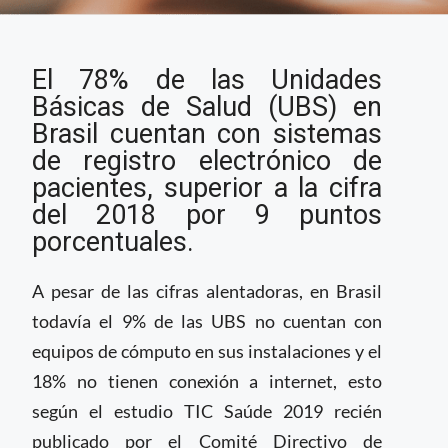
Informe sobre
El 78% de las Unidades
telesalud en Brasil
indica avances en el
Básicas de Salud (UBS) en
registro electrónico de
Brasil cuentan con sistemas
pacientes
de registro electrónico de
pacientes, superior a la cifra
del 2018 por 9 puntos
porcentuales.
A pesar de las cifras alentadoras, en Brasil
todavía el 9% de las UBS no cuentan con
equipos de cómputo en sus instalaciones y el
18% no tienen conexión a internet, esto
según el estudio TIC Saúde 2019 recién
publicado por el Comité Directivo de