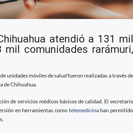
 atendió a más de 131
Chihuahua atendió a 131 mi
idades remotas a través
 mil comunidades rarámuri
dades móviles
 de unidades móviles de salud fueron realizadas a través d
rra de Chihuahua.
ión de servicios médicos básicos de calidad. El secretari
nversión en herramientas como
telemedicina
han permitid
s.