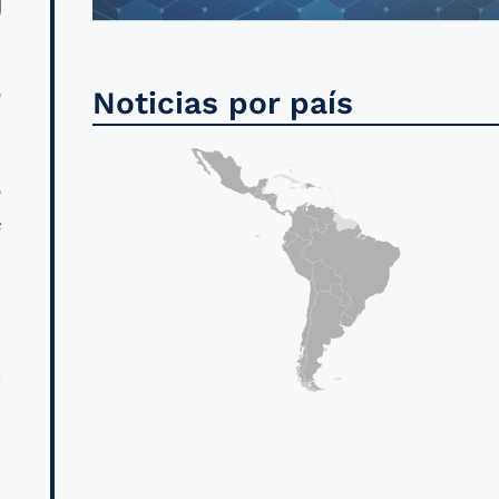
,
o
Noticias por país
o
e