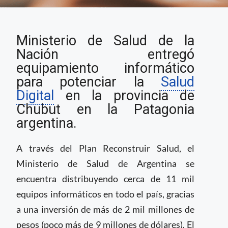
Gobierno de Argentina
Ministerio de Salud de la
entrega equipo para
impulsar Salud Digital
Nación entregó
en la Patagonia
equipamiento informático
para potenciar la
Salud
Digital
en la provincia de
Chubut en la Patagonia
argentina.
A través del Plan Reconstruir Salud, el
Ministerio de Salud de Argentina se
encuentra distribuyendo cerca de 11 mil
equipos informáticos en todo el país, gracias
a una inversión de más de 2 mil millones de
pesos (poco más de 9 millones de dólares). El