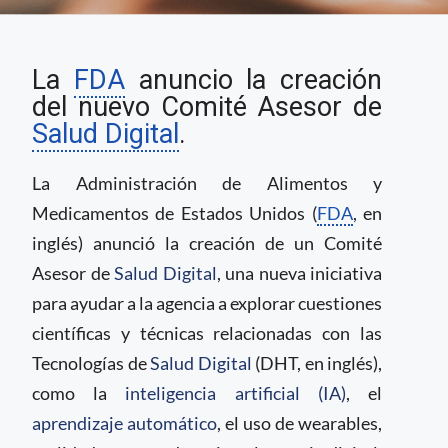
FDA crea comité sobre
La
FDA
anuncio la creación
tecnologías de Salud
Digital
del nuevo Comité Asesor de
Salud Digital
.
La Administración de Alimentos y
Medicamentos de Estados Unidos (
FDA
, en
inglés) anunció la creación de un Comité
Asesor de
Salud Digital
, una nueva iniciativa
para ayudar a la agencia a explorar cuestiones
científicas y técnicas relacionadas con las
Tecnologías de
Salud Digital
(DHT, en inglés),
como la
inteligencia artificial (IA)
, el
aprendizaje automático
, el uso de wearables,