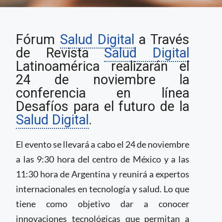
El 24 de noviembre se
Fórum
Salud Digital
a Través
realizará la
conferencia en línea
de Revista
Salud Digital
“Desafíos para el
Latinoamérica realizarán el
futuro de la Salud
24 de noviembre la
Digital”
conferencia en línea
Desafíos para el futuro de la
Salud Digital
.
El evento se llevará a cabo el 24 de noviembre
a las 9:30 hora del centro de México y a las
11:30 hora de Argentina y reunirá a expertos
internacionales en tecnología y salud. Lo que
tiene como objetivo dar a conocer
innovaciones tecnológicas que permitan a