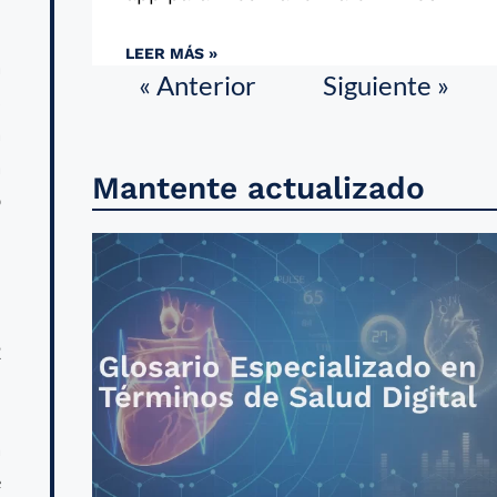
l
LEER MÁS »
a
« Anterior
Siguiente »
s
a
a
Mantente actualizado
b
d
2
a
e