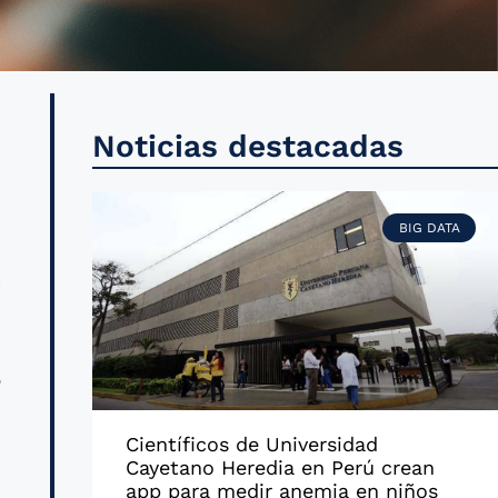
l
Noticias destacadas
s
BIG DATA
a
o
s
Científicos de Universidad
Cayetano Heredia en Perú crean
app para medir anemia en niños