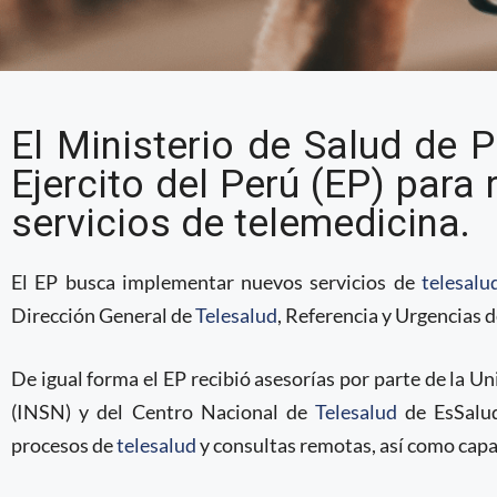
Ejército de Perú renue
El Ministerio de Salud de 
telesalud con ayuda de
Ejercito del Perú (EP) para
servicios de telemedicina.
El EP busca implementar nuevos servicios de
telesalu
Dirección General de
Telesalud
, Referencia y Urgencias 
De igual forma el EP recibió asesorías por parte de la U
(INSN) y del Centro Nacional de
Telesalud
de EsSalud
procesos de
telesalud
y consultas remotas, así como capac