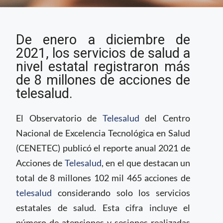
CENETEC publica
De enero a diciembre de
reporte 2021 sobre
acciones de telesalud
2021, los servicios de salud a
en México
nivel estatal registraron más
de 8 millones de acciones de
telesalud.
El Observatorio de
Telesalud
del Centro
Nacional de Excelencia Tecnológica en Salud
(CENETEC) publicó el reporte anual 2021 de
Acciones de
Telesalud
, en el que destacan un
total de 8 millones 102 mil 465 acciones de
telesalud
considerando solo los servicios
estatales de salud. Esta cifra incluye el
número de atenciones y sesiones realizadas