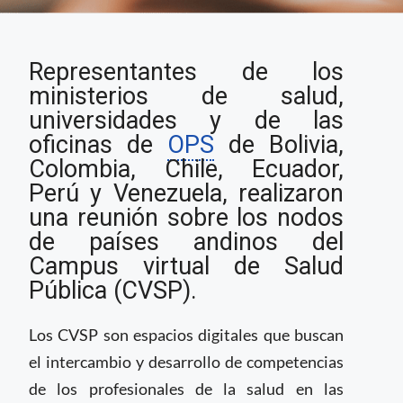
Campus Virtuales de
Representantes de los
Salud Pública de la
OPS se reúnen con
ministerios de salud,
ministerios de salud
universidades y de las
de países andinos
oficinas de
OPS
de Bolivia,
Colombia, Chile, Ecuador,
Perú y Venezuela, realizaron
una reunión sobre los nodos
de países andinos del
Campus virtual de Salud
Pública (CVSP).
Los CVSP son espacios digitales que buscan
el intercambio y desarrollo de competencias
de los profesionales de la salud en las