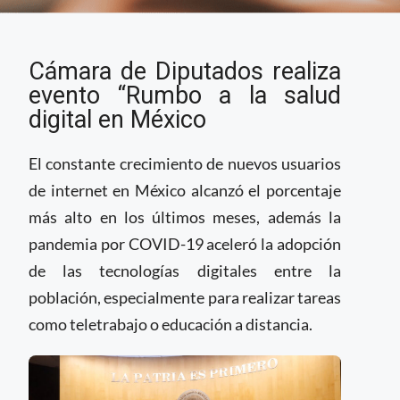
Cámara de Diputados
Cámara de Diputados realiza
realiza evento
“Rumbo a la salud
evento “Rumbo a la salud
digital en México”
digital en México
El constante crecimiento de nuevos usuarios
de internet en México alcanzó el porcentaje
más alto en los últimos meses, además la
pandemia por COVID-19 aceleró la adopción
de las tecnologías digitales entre la
población, especialmente para realizar tareas
como teletrabajo o educación a distancia.