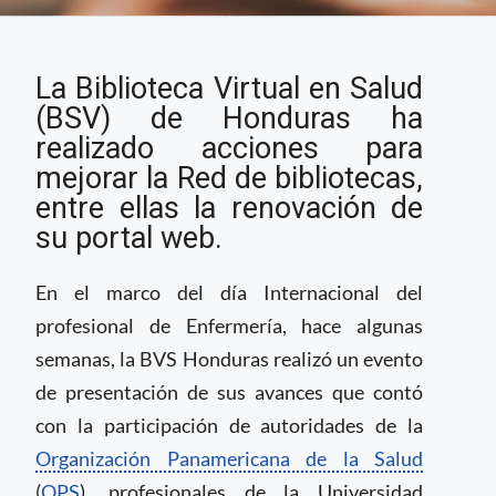
Biblioteca Virtual de
La Biblioteca Virtual en Salud
Salud de Honduras
presenta su nuevo
(BSV) de Honduras ha
portal
realizado acciones para
mejorar la Red de bibliotecas,
entre ellas la renovación de
su portal web.
En el marco del día Internacional del
profesional de Enfermería, hace algunas
semanas, la BVS Honduras realizó un evento
de presentación de sus avances que contó
con la participación de autoridades de la
Organización Panamericana de la Salud
(
OPS
), profesionales de la Universidad