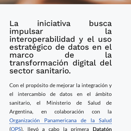
Argentina y la OPS
La iniciativa busca
realizan la primera
Datatón institucional
impulsar la
para fortalecer los
interoperabilidad y el uso
sistemas de
estratégico de datos en el
información en salud
marco de la
transformación digital del
sector sanitario.
Con el propósito de mejorar la integración y
el intercambio de datos en el ámbito
sanitario, el Ministerio de Salud de
Argentina, en colaboración con la
Organización Panamericana de la Salud
(
OPS
), llevó a cabo la primera
Datatón