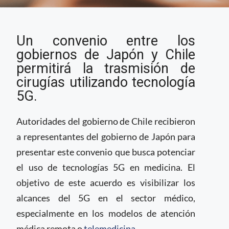
Alianza entre Japón y
Un convenio entre los
Chile potenciará
telemedicina con
gobiernos de Japón y Chile
tecnología 5G
permitirá la trasmisión de
cirugías utilizando tecnología
5G.
Autoridades del gobierno de Chile recibieron
a representantes del gobierno de Japón para
presentar este convenio que busca potenciar
el uso de tecnologías 5G en medicina. El
objetivo de este acuerdo es visibilizar los
alcances del 5G en el sector médico,
especialmente en los modelos de atención
médica remota o
telemedicina
.