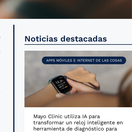
r
Noticias destacadas
l
APPS MÓVILES E INTERNET DE LAS COSAS
a
n
r
Mayo Clinic utiliza IA para
s
transformar un reloj inteligente en
n
herramienta de diagnóstico para