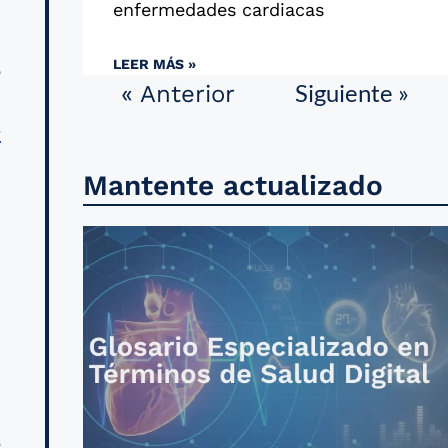
enfermedades cardiacas
LEER MÁS »
o
Siguiente »
« Anterior
a
-
s
Mantente actualizado
a
n
t
s
e