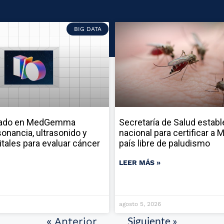
BIG DATA
sado en MedGemma
Secretaría de Salud establ
onancia, ultrasonido y
nacional para certificar a
itales para evaluar cáncer
país libre de paludismo
LEER MÁS »
agosto 5, 2026
Siguiente »
« Anterior