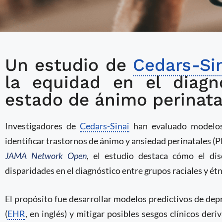
Un estudio de
Utilizan machine learni
Cedars-Si
la equidad en el diagn
riesgo de depresión po
estado de ánimo perinata
Investigadores de
Cedars-Sinai
han evaluado modelos
identificar trastornos de ánimo y ansiedad perinatales (
JAMA Network Open
, el estudio destaca cómo el di
disparidades en el diagnóstico entre grupos raciales y étn
El propósito fue desarrollar modelos predictivos de depr
(
EHR
, en inglés) y mitigar posibles sesgos clínicos de