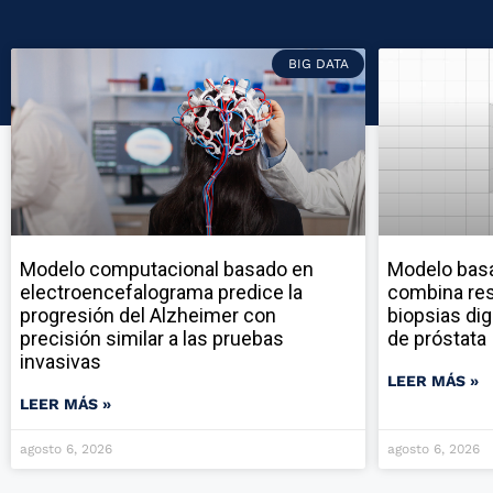
BIG DATA
Modelo computacional basado en
Modelo ba
electroencefalograma predice la
combina res
progresión del Alzheimer con
biopsias dig
precisión similar a las pruebas
de próstata
invasivas
LEER MÁS »
LEER MÁS »
agosto 6, 2026
agosto 6, 2026