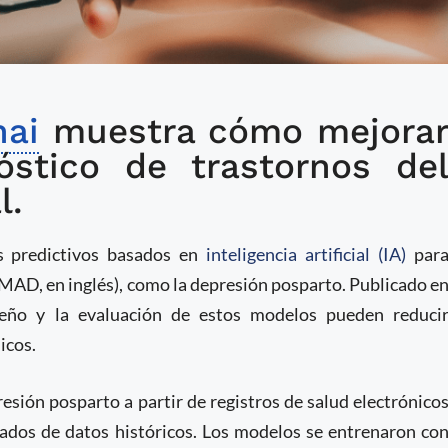
ng para predecir el
nai
muestra cómo mejora
óstico de trastornos de
stparto
l.
 predictivos basados en
inteligencia artificial (IA)
par
PMAD, en inglés), como la depresión posparto. Publicado e
seño y la evaluación de estos modelos pueden reduci
icos.
esión posparto a partir de registros de salud electrónico
rivados de datos históricos. Los modelos se entrenaron co