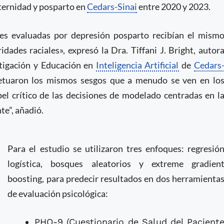
ternidad y posparto en
Cedars-Sinai
entre 2020 y 2023.
es evaluadas por depresión posparto recibían el mism
ades raciales», expresó la Dra. Tiffani J. Bright, autor
stigación y Educación en
Inteligencia Artificial
de
Cedars
etuaron los mismos sesgos que a menudo se ven en lo
pel crítico de las decisiones de modelado centradas en l
te”, añadió.
Para el estudio se utilizaron tres enfoques: regresió
logística, bosques aleatorios y extreme gradien
boosting, para predecir resultados en dos herramienta
de evaluación psicológica:
PHQ-9 (Cuestionario de Salud del Pacient