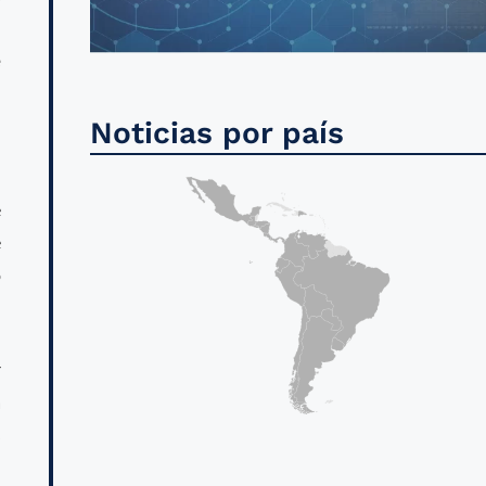
e
Noticias por país
n
e
e
o
r
a
s