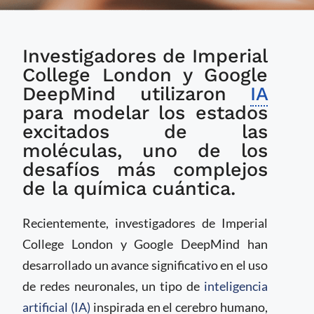
Utilizan IA para
Investigadores de Imperial
abordar uno de los
desafíos más
College London y Google
complejos en la
DeepMind utilizaron
IA
química cuántica
para modelar los estados
excitados de las
moléculas, uno de los
desafíos más complejos
de la química cuántica.
Recientemente, investigadores de Imperial
College London y Google DeepMind han
desarrollado un avance significativo en el uso
de redes neuronales, un tipo de
inteligencia
artificial (IA)
inspirada en el cerebro humano,