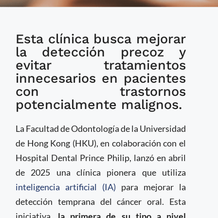
Universidad de Hong
Esta clínica busca mejorar
Kong inaugura la
primera clínica del
la detección precoz y
mundo con IA para
evitar tratamientos
detección temprana
innecesarios en pacientes
de cáncer oral
con trastornos
potencialmente malignos.
La Facultad de Odontología de la Universidad
de Hong Kong (HKU), en colaboración con el
Hospital Dental Prince Philip, lanzó en abril
de 2025 una clínica pionera que utiliza
inteligencia artificial (IA)
para mejorar la
detección temprana del cáncer oral. Esta
iniciativa,
la primera de su tipo a nivel