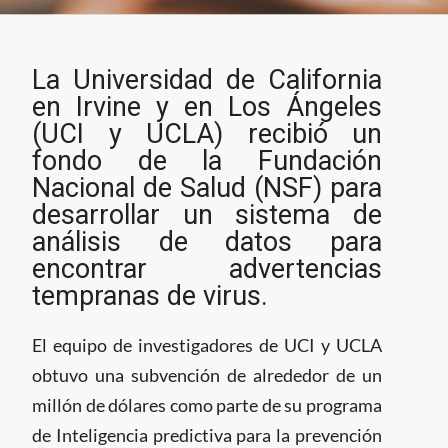
Universidad de
La Universidad de California
California desarrolla
sistema inteligente
en Irvine y en Los Ángeles
para la prevención de
(UCI y UCLA) recibió un
pandemias
fondo de la Fundación
Nacional de Salud (NSF) para
desarrollar un sistema de
análisis de datos para
encontrar advertencias
tempranas de virus.
El equipo de investigadores de UCI y UCLA
obtuvo una subvención de alrededor de un
millón de dólares como parte de su programa
de Inteligencia predictiva para la prevención