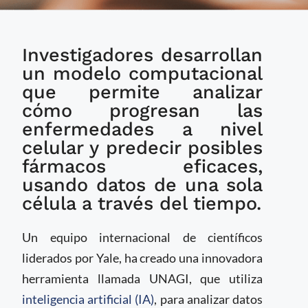
UNAGI, la herramienta
Investigadores desarrollan
de IA diseñada para
entender
un modelo computacional
enfermedades
que permite analizar
complejas y encontrar
cómo progresan las
nuevos tratamientos
enfermedades a nivel
celular y predecir posibles
fármacos eficaces,
usando datos de una sola
célula a través del tiempo.
Un equipo internacional de científicos
liderados por Yale, ha creado una innovadora
herramienta llamada UNAGI, que utiliza
inteligencia artificial (IA)
, para analizar datos